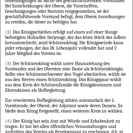
Genehmigungen ist Sache des geschäftsführenden Vorstandes.
Bei Entscheidungen des Oberst, die Vorschriften,
Genehmigungen oder Statuten entgegenstehen, ist der
geschäftsführende Vorstand befugt, dem Oberst Anordnungen
zu erteilen, die dieser zu befolgen hat.
(2)
Das Königsschießen erfolgt auf einen auf einer Stange
befestigten Holzadler. Derjenige, der das letzte Stück des Adlers
herunterschießt, wird Schützenkönig. Die Königswürde kann
jeder erlangen, der das 18. Lebensjahr vollendet hat und 2
Jahre Mitglied des Vereins ist.
(3)
Der Schützenkönig wählt unter Hinzuziehung des
Vorstandes und des Obersten eine Dame als Schützenkönigin.
Sollte eine Schützenschwester den Vogel abschießen, wählt sie
aus den Herren einen Schützenkönig. Das Königspaar wählt
aus dem Kreis der Schützenfamilie die Königsleutnante und
Ehrendamen als Hofbegleitung.
Zur erweiterten Hofbegleitung zählen automatisch der 1.
Vorsitzende, der Oberst, der Adjutant sowie deren Damen. Es
bleibt dem König freigestellt, einen weiteren Kreis zu wählen.
(4)
Der König hat sein Amt mit Würde und Erhabenheit zu
tragen. Er hat bei allen öffentlichen Veranstaltungen und
Auftritten des Vereins als Repräsentant zu erscheinen, d.h. in