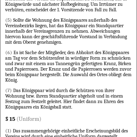
Königswürde und nächster Hofbegleitung. Um Irrtümer zu
verhüten, entscheidet der 1. Vorsitzende von Fall zu Fall.
(5)
Sollte die Wohnung des Königspaares außerhalb des
Vereinsbezirks liegen, hat das Königspaar ein Standquartier
innerhalb der Vereinsgrenzen zu nehmen. Abweichungen
hiervon kann der geschäftsführende Vorstand in Verbindung
mit dem Oberst genehmigen.
(6)
Es ist Sache der Mitglieder, den Abholort des Königspaares
am Tag vor dem Schützenfest in würdiger Form zu schmücken
und zwar mit einem aus Tannengrün gefertigten Kranz, Birken
und Papierrosen. Der Kranz und die Papierrosen werden zuvor
beim Königspaar hergestellt. Die Auswahl des Ortes obliegt dem
König.
(7)
Das Königspaar wird durch die Schützen von ihrer
Wohnung bzw. ihrem Standquartier abgeholt und in einem
Festzug zum Festzelt geleitet. Hier findet dann zu Ehren des
Königspaares ein Königsball statt.
§ 15
(Uniform)
(1)
Das zusammengehörige einheitliche Erscheinungsbild des
Vereins wird durch eine einheitliche Uniform dargestellt.